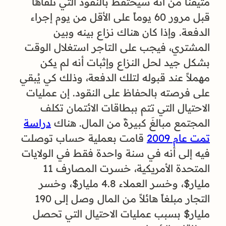
متيقناً من أنه سيحتفظ بالنقود التي تلقاها
قبل مرور 60 يوماً على الأقل من يوم إجراء
الدفعة. وإذا كان هناك نزاع بينه وبين
المشتري، فيجب على التاجر استغلال الوقت
بشكل جيد لحل النزاع وإثبات أنه لم يكن
مهملاً عند قبوله لتلك الدفعة، وذلك كي يُبقي
على فرصته بالحفاظ على النقود. إن عمليات
الاحتيال التي تتم ببطاقات الائتمان تكلف
المجتمع مبالغَ كبيرةً من المال. هناك
دراسة
تمت عام 2009
قامت بعملية حساب توصلت
فيه إلى أنه في سنة واحدة فقط في الولايات
المتحدة الأمريكية، خسرت المصارف 11
مليار$، وخسر العملاء 4.8 مليار$، وخسر
التجار مبلغاً هائلاً من المال وصل إلى 190
مليار$ بسبب عمليات الاحتيال التي تحصل