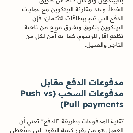
بالبيتكوين ولو كان ذلك عن طريق
الخطأ. وعند مقارنة البيتكوين مع عمليات
الدفع التي تتم ببطاقات الائتمان، فإن
البيتكوين يتفوق وبفارق مريح من ناحية
تكلفةٍ أقل للرسوم، كما أنه آمن لكلٍ من
التاجر والعميل.
مدفوعات الدفع مقابل
مدفوعات السحب (Push vs
Pull payments)
تقنية المدفوعات بطريقة “الدفع” تعني أن
العميل هو من يقرر كمية النقود التي ستُعطى