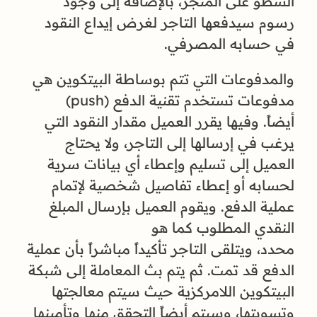
السطو على المتجر، بالإضافة إلى وجود
رسوم سيدفعها التاجر لغرض إيداع النقود
في حسابه المصرفي.
والمدفوعات التي تتم بوساطة البيتكوين هي
مدفوعات تستخدم تقنية الدفع (push)
أيضاً. وفيها يقرر العميل مقدار النقود التي
يرغب في إرسالها إلى التاجر، ولا يحتاج
العميل إلى تسليم وإعطاء أي بيانات سرية
لحسابه أو إعطاء تفاصيل شخصية لإتمام
عملية الدفع. ويقوم العميل بإرسال المبلغ
النقدي المطلوب كما هو
محدد، ويتلقى التاجر تأكيداً مباشراً بأن عملية
الدفع قد تمت. ثم يتم بث المعاملة إلى شبكة
البيتكوين اللامركزية حيث سيتم معالجتها
وتسويتها، وسيتم أيضاً التحقق منها وتأمينها