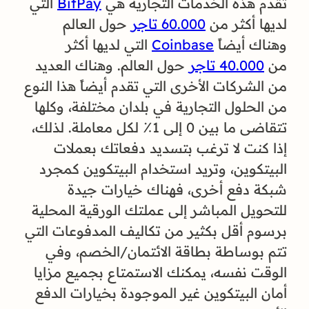
تقدم هذه الخدمات التجارية هي
BitPay
التي
لديها أكثر من
60.000 تاجر
حول العالم
وهناك أيضاً
Coinbase
التي لديها أكثر
من
40.000 تاجر
حول العالم. وهناك العديد
من الشركات الأخرى التي تقدم أيضاً هذا النوع
من الحلول التجارية في بلدان مختلفة، وكلها
تتقاضى ما بين 0 إلى 1٪ لكل معاملة. لذلك،
إذا كنت لا ترغب بتسديد دفعاتك بعملات
البيتكوين، وتريد استخدام البيتكوين كمجرد
شبكة دفع أخرى، فهناك خيارات جيدة
للتحويل المباشر إلى عملتك الورقية المحلية
برسوم أقل بكثير من تكاليف المدفوعات التي
تتم بوساطة بطاقة الائتمان/الخصم، وفي
الوقت نفسه، يمكنك الاستمتاع بجميع مزايا
أمان البيتكوين غير الموجودة بخيارات الدفع